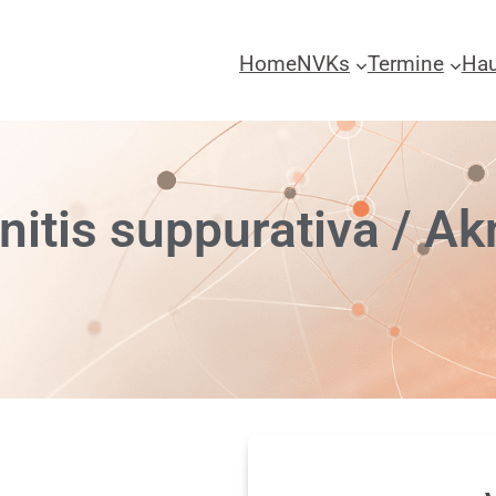
Home
NVKs
Termine
Hau
nitis suppurativa / Ak