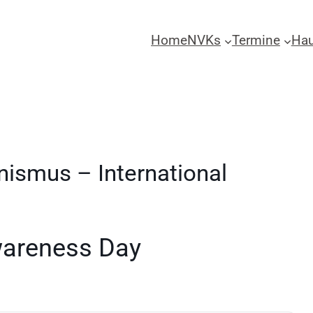
Home
NVKs
Termine
Hau
inismus – International
wareness Day